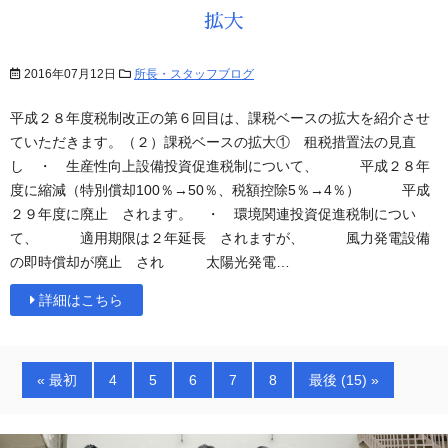
拡大
2016年07月12日
所長・スタッフブログ
平成２８年度税制改正の第６回目は、課税ベースの拡大を紹介させ
ていただきます。（２）課税ベースの拡大① 租税措置法の見直
し ・ 生産性向上設備投資促進税制について、 平成２８年
度に縮減（特別償却100％→50％、税額控除5％→4％） 平成
２９年度に廃止 されます。 ・ 環境関連投資促進税制につい
て、 適用期限は２年延長 されますが、 風力発電設備
の即時償却が廃止 され 太陽光発電…
詳細はこちら
« 最初
4
5
6
7
8
最後 (15) »