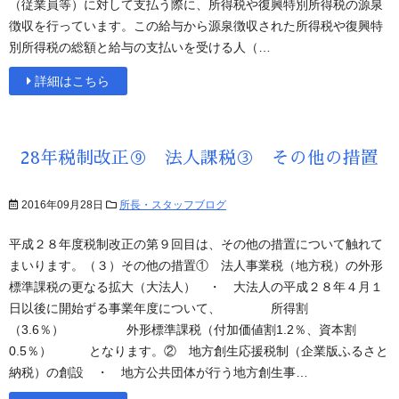
（従業員等）に対して支払う際に、所得税や復興特別所得税の源泉
徴収を行っています。この給与から源泉徴収された所得税や復興特
別所得税の総額と給与の支払いを受ける人（…
詳細はこちら
28年税制改正⑨ 法人課税③ その他の措置
2016年09月28日
所長・スタッフブログ
平成２８年度税制改正の第９回目は、その他の措置について触れて
まいります。（３）その他の措置① 法人事業税（地方税）の外形
標準課税の更なる拡大（大法人） ・ 大法人の平成２８年４月１
日以後に開始ずる事業年度について、 所得割
（3.6％） 外形標準課税（付加価値割1.2％、資本割
0.5％） となります。② 地方創生応援税制（企業版ふるさと
納税）の創設 ・ 地方公共団体が行う地方創生事…