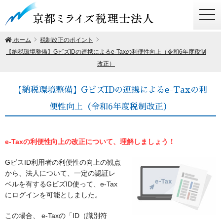
togg
navi
ホーム
税制改正のポイント
【納税環境整備】GビズIDの連携によるe-Taxの利便性向上（令和6年度税制
改正）
【納税環境整備】GビズIDの連携によるe-Taxの利
便性向上（令和6年度税制改正）
e-Taxの利便性向上の改正について、理解しましょう！
GビスID利用者の利便性の向上の観点
から、法人について、一定の認証レ
ベルを有するGビズID使って、e-Tax
にログインを可能としました。
この場合、 e-Taxの「ID（識別符