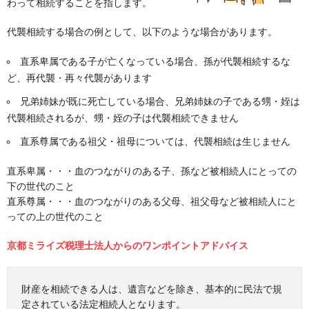
わって相続することを指します。
代襲相続する場合の例として、以下のような場合があります。
直系卑属である子が亡くなっている場合、孫が代襲相続するな
ど、再代襲・再々代襲があります
兄弟姉妹が既に死亡している場合、兄弟姉妹の子である甥・姪は
代襲相続されるが、甥・姪の子は代襲相続できません
直系尊属である祖父・祖母については、代襲相続は生じません
直系卑属・・・血のつながりのある子、孫など被相続人にとっての
下の世代のこと
直系尊属・・・血のつながりのある父母、祖父母など被相続人にと
っての上の世代のこと
京都ミライズ税理士法人からのワンポイントアドバイス
財産を相続できる人は、遺言などを除き、基本的に民法で規
定されている法定相続人となります。