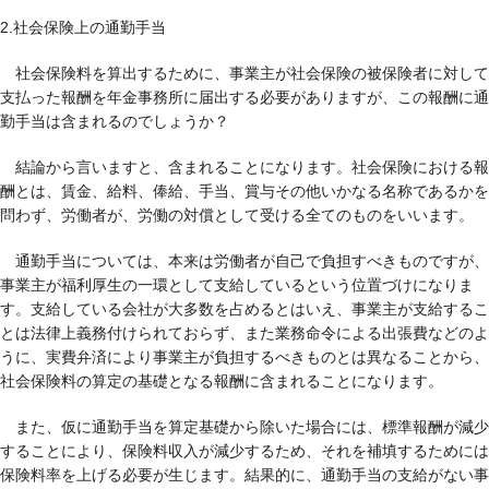
2.社会保険上の通勤手当
社会保険料を算出するために、事業主が社会保険の被保険者に対して
支払った報酬を年金事務所に届出する必要がありますが、この報酬に通
勤手当は含まれるのでしょうか？
結論から言いますと、含まれることになります。社会保険における報
酬とは、賃金、給料、俸給、手当、賞与その他いかなる名称であるかを
問わず、労働者が、労働の対償として受ける全てのものをいいます。
通勤手当については、本来は労働者が自己で負担すべきものですが、
事業主が福利厚生の一環として支給しているという位置づけになりま
す。支給している会社が大多数を占めるとはいえ、事業主が支給するこ
とは法律上義務付けられておらず、また業務命令による出張費などのよ
うに、実費弁済により事業主が負担するべきものとは異なることから、
社会保険料の算定の基礎となる報酬に含まれることになります。
また、仮に通勤手当を算定基礎から除いた場合には、標準報酬が減少
することにより、保険料収入が減少するため、それを補填するためには
保険料率を上げる必要が生じます。結果的に、通勤手当の支給がない事