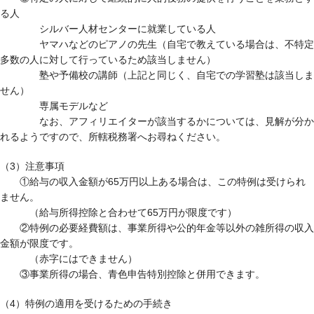
る人
シルバー人材センターに就業している人
ヤマハなどのピアノの先生（自宅で教えている場合は、不特定
多数の人に対して行っているため該当しません）
塾や予備校の講師（上記と同じく、自宅での学習塾は該当しま
せん）
専属モデルなど
なお、アフィリエイターが該当するかについては、見解が分か
れるようですので、所轄税務署へお尋ねください。
（3）注意事項
①給与の収入金額が65万円以上ある場合は、この特例は受けられ
ません。
（給与所得控除と合わせて65万円が限度です）
②特例の必要経費額は、事業所得や公的年金等以外の雑所得の収入
金額が限度です。
（赤字にはできません）
③事業所得の場合、青色申告特別控除と併用できます。
（4）特例の適用を受けるための手続き