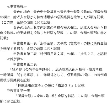
≪事業所得≫
青色の場合…青色申告決算書の青色申告特別控除前の所得金額
の欄に、総収入金額から特例適用後の必要経費を控除した残額を記載
（この際、金額の頭部に㊕と記載）
白色の場合…収支内訳書の所得金額の欄に、総収入金額から特
例控除後の必要経費を控除した残額を記載（この際、金額の頭部に㊕と
記載）
申告書Ｂ第一表「所得金額」の事業（営業等）の欄に所得金額
を転記する際も、金額の頭部に㊕と記載
申告書Ｂ第二表「特例適用条文等」の欄に「措法２７」と記載
≪雑所得≫
申告書Ｂ第二表
「雑所得（公的年金等以外）、総合課税の配当所得・譲渡所得、
一時所得に関する事項」に、雑所得として、必要経費の欄にこの特例適
用後必要経費を記載
「特例適用条文等」の欄に「措法２７」と記載
申告書Ｂ第一表
「所得金額」の雑の欄に差引金額を転記（この際、金額の頭
部に㊕と記載）