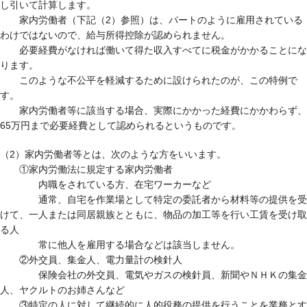
し引いて計算します。
家内労働者（下記（2）参照）は、パートのように雇用されている
わけではないので、給与所得控除が認められません。
必要経費がなければ働いて得た収入すべてに税金がかかることにな
ります。
このような不公平を軽減するために設けられたのが、この特例で
す。
家内労働者等に該当する場合、実際にかかった経費にかかわらず、
65万円まで必要経費として認められるというものです。
（2）家内労働者等とは、次のような方をいいます。
①家内労働法に規定する家内労働者
内職をされている方、在宅ワーカーなど
通常、自宅を作業場として特定の委託者から材料等の提供を受
けて、一人または同居親族とともに、物品の加工等を行い工賃を受け取
る人
常に他人を雇用する場合などは該当しません。
②外交員、集金人、電力量計の検針人
保険会社の外交員、電気やガスの検針員、新聞やＮＨＫの集金
人、ヤクルトのお姉さんなど
③特定の人に対して継続的に人的役務の提供を行うことを業務とす