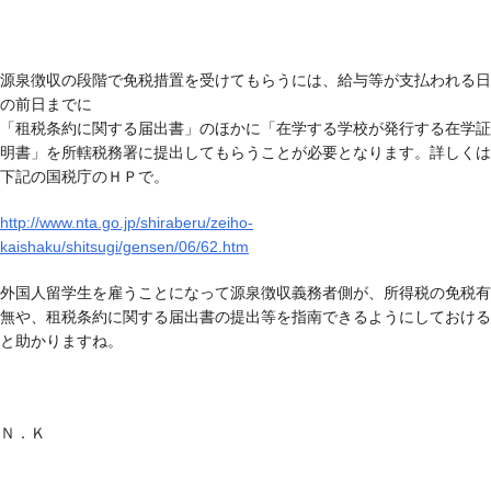
源泉徴収の段階で免税措置を受けてもらうには、給与等が支払われる日
の前日までに
「租税条約に関する届出書」のほかに「在学する学校が発行する在学証
明書」を所轄税務署に提出してもらうことが必要となります。詳しくは
下記の国税庁のＨＰで。
http://www.nta.go.jp/shiraberu/zeiho-
kaishaku/shitsugi/gensen/06/62.htm
外国人留学生を雇うことになって源泉徴収義務者側が、所得税の免税有
無や、租税条約に関する届出書の提出等を指南できるようにしておける
と助かりますね。
Ｎ．Ｋ