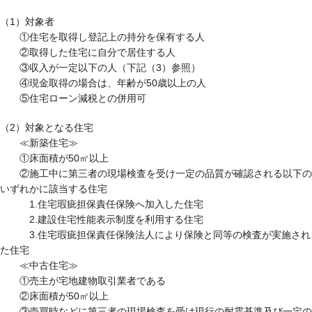
（1）対象者
①住宅を取得し登記上の持分を保有する人
②取得した住宅に自分で居住する人
③収入が一定以下の人（下記（3）参照）
④現金取得の場合は、年齢が50歳以上の人
⑤住宅ローン減税との併用可
（2）対象となる住宅
≪新築住宅≫
①床面積が50㎡以上
②施工中に第三者の現場検査を受け一定の品質が確認される以下の
いずれかに該当する住宅
1.住宅瑕疵担保責任保険へ加入した住宅
2.建設住宅性能表示制度を利用する住宅
3.住宅瑕疵担保責任保険法人により保険と同等の検査が実施され
た住宅
≪中古住宅≫
①売主が宅地建物取引業者である
②床面積が50㎡以上
③売買時などに第三者の現場検査を受け現行の耐震基準及び一定の